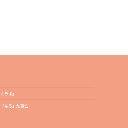
たんラボ」
字で語る」勉強会