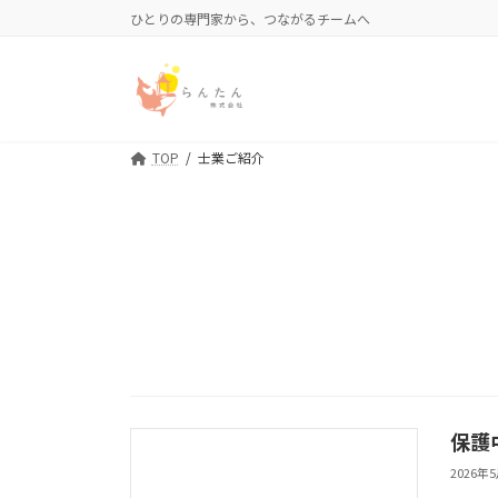
コ
ナ
ひとりの専門家から、つながるチームへ
ン
ビ
テ
ゲ
ン
ー
ツ
シ
へ
ョ
TOP
士業ご紹介
ス
ン
キ
に
ッ
移
プ
動
保護
2026年