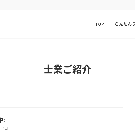
TOP
らんたん
士業ご紹介
中:
5月4日