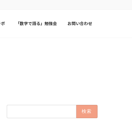
ラボ
「数字で語る」勉強会
お問い合わせ
検
索: